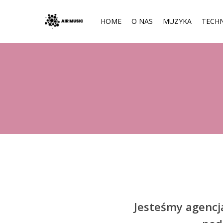
HOME
O NAS
MUZYKA
TECHN
Hit enter to search or ESC to close
Jesteśmy agencj