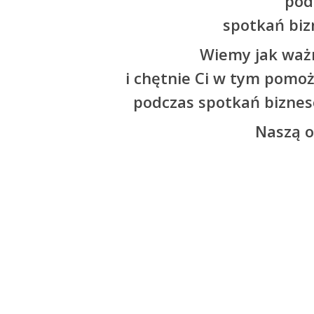
pod
spotkań biz
Wiemy jak waż
i chętnie Ci w tym pomo
podczas spotkań bizneso
Naszą o