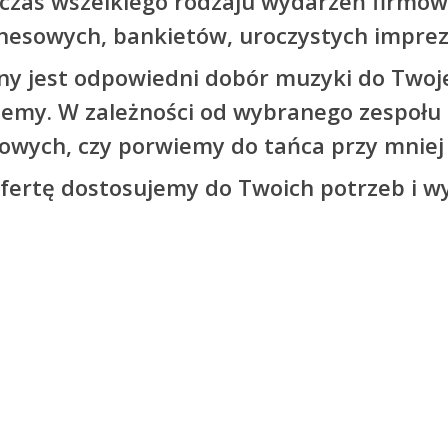
czas wszelkiego rodzaju wydarzeń firmow
nesowych, bankietów, uroczystych imprez
ny jest odpowiedni dobór muzyki do Twoj
żemy. W zależności od wybranego zespoł
wych, czy porwiemy do tańca przy mniej 
fertę dostosujemy do Twoich potrzeb i 